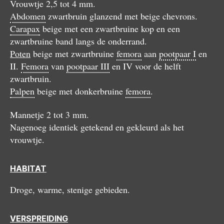
Vrouwtje 2,5 tot 4 mm.
Abdomen
zwartbruin glanzend met beige chevrons.
Carapax
beige met een zwartbruine kop en een
zwartbruine band langs de onderrand.
Poten
beige met zwartbruine
femora
aan
pootpaar I
en
II.
Femora
van
pootpaar III
en IV voor de helft
zwartbruin.
Palpen
beige met donkerbruine
femora
.
Mannetje 2 tot 3 mm.
Nagenoeg identiek getekend en gekleurd als het
vrouwtje.
HABITAT
Droge, warme, stenige gebieden.
VERSPREIDING