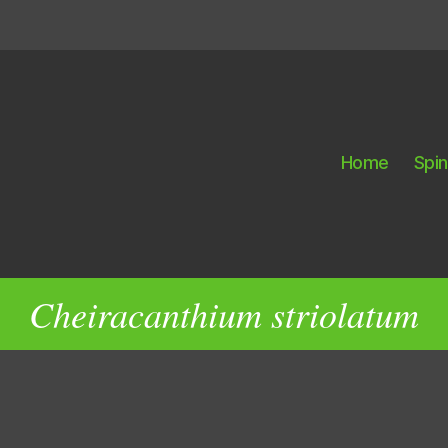
Home
Spi
Cheiracanthium striolatum