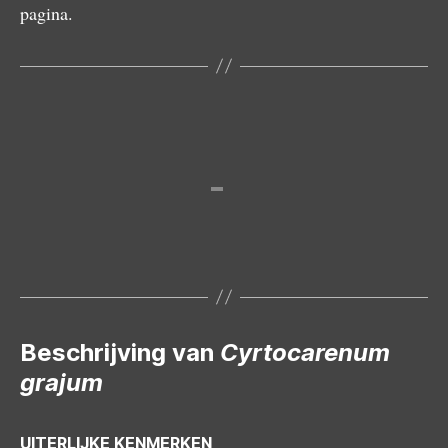
pagina.
Vrouwtje achter valdeur
Valdeur
Valdeur binnenkant
Geopende valdeur met woonbuis
Beschrijving van
Cyrtocarenum
grajum
UITERLIJKE KENMERKEN