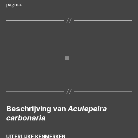
pagina.
Vrouwtje
Mannetje
Subadult
Vrouwtje
Beschrijving van
Aculepeira
carbonaria
UITERLIJKE KENMERKEN