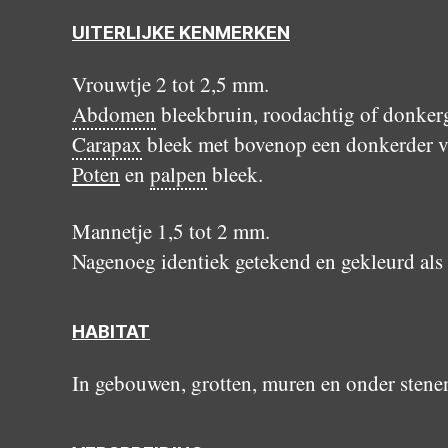
UITERLIJKE KENMERKEN
Vrouwtje 2 tot 2,5 mm.
Abdomen
bleekbruin, roodachtig of donkerg
Carapax
bleek met bovenop een donkerder v
Poten
en
palpen
bleek.
Mannetje 1,5 tot 2 mm.
Nagenoeg identiek getekend en gekleurd als
HABITAT
In gebouwen, grotten, muren en onder stene