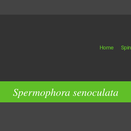
Home
Spi
Spermophora senoculata