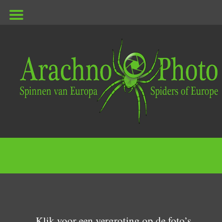
ArachnoPhoto
Klik voor een vergroting op de foto’s.