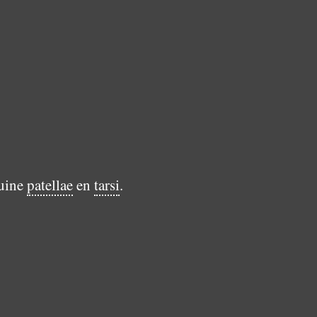
ruine
patellae
en
tarsi
.