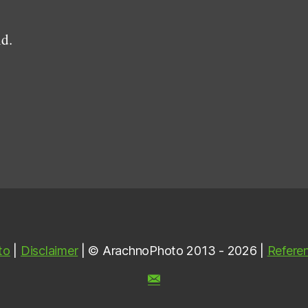
nd.
to
|
Disclaimer
| © ArachnoPhoto 2013 - 2026 |
Referen