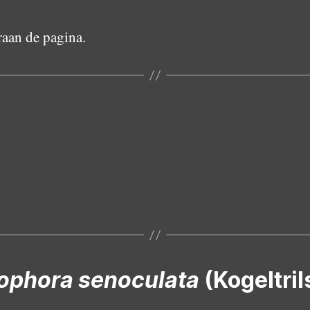
aan de pagina.
Vrouwtje
Mannetje
phora senoculata
(Kogeltril