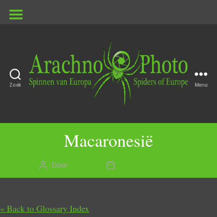
Zoek
Menu
ArachnoPhoto
Macaronesië
Door
Marielle
4 augustus 2020
Berichtauteur
Berichtdatum
« Back to Glossary Index