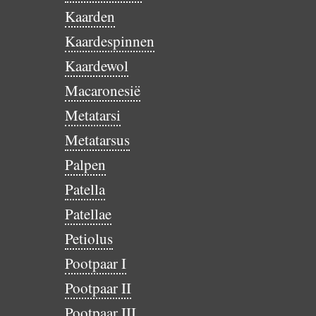
Kaarden
Kaardespinnen
Kaardewol
Macaronesië
Metatarsi
Metatarsus
Palpen
Patella
Patellae
Petiolus
Pootpaar I
Pootpaar II
Pootpaar III