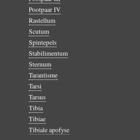
Pootpaar IV
Rastellum
Scutum
Spintepels
Stabilimentum
Sternum
Tarantisme
Tarsi
Tarsus
Tibia
Tibiae
Tibiale apofyse