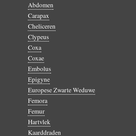
Abdomen
Carapax
Cheliceren
Clypeus
Coxa
Coxae
Embolus
Epigyne
Europese Zwarte Weduwe
Femora
Femur
Hartvlek
Kaarddraden