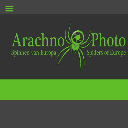
ArachnoPhoto