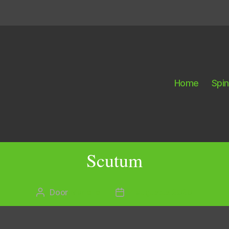
Home
Spi
Scutum
Door
Marielle
4 augustus 2020
Berichtauteur
Berichtdatum