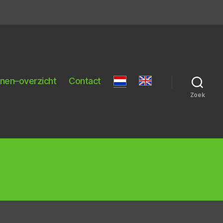
nnen–overzicht
Contact
Zoek