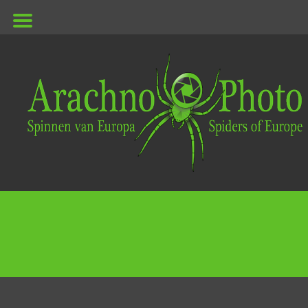
ArachnoPhoto