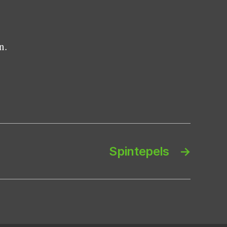
n.
Spintepels
→