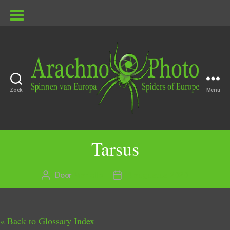
Zoek
Menu
ArachnoPhoto
Tarsus
Door
Marielle
4 augustus 2020
Berichtauteur
Berichtdatum
« Back to Glossary Index