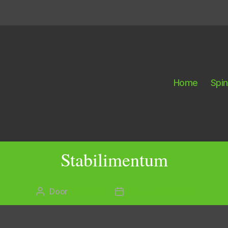
Home
Spi
Stabilimentum
Door
Marielle
4 augustus 2020
Berichtauteur
Berichtdatum