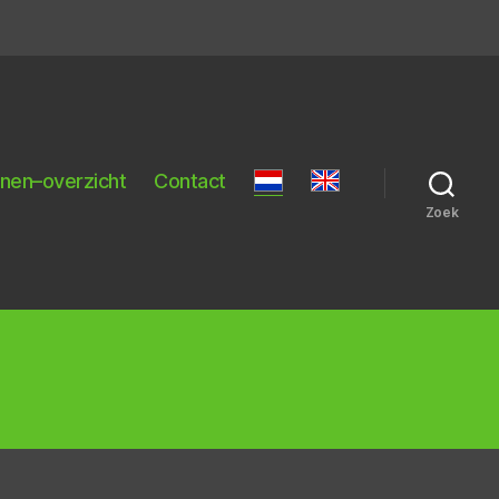
nnen–overzicht
Contact
Zoek