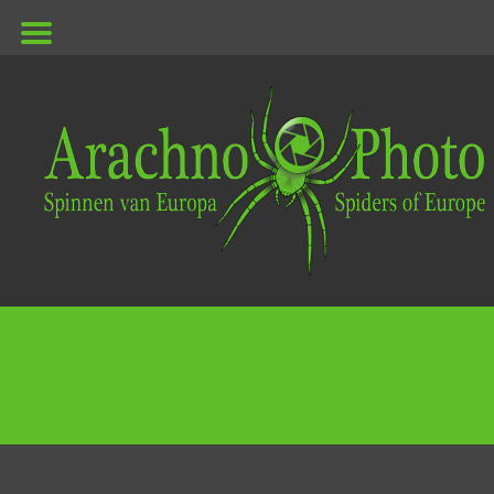
ArachnoPhoto